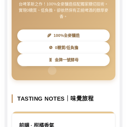
台啤革新之作！100%全麥釀造搭配獨家糖切技術。
實現0糖質、低負擔，卻依然保有正統啤酒的醇厚麥
香。
🌾
100%全麥釀造
🚫
0糖質/低負擔
🧬
金牌一號酵母
TASTING NOTES｜味覺旅程
前調 · 柑橘香氣