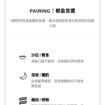
PAIRING｜輕盈首選
0糖質特性讓身體無負擔，適合搭配輕食或作為深夜的放鬆
小酌
🥗
沙拉 / 輕食
清爽口感不搶味，完美襯托食材原味
🌙
深夜 / 獨酌
低熱量零糖質，享受微醺時光不再有
罪惡感
🥓
燒肉 / 烤物