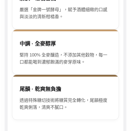
嚴選「金牌一號酵母」，賦予酒體細緻的口感
與淡淡的清新柑橘香。
中調 · 全麥醇厚
堅持 100% 全麥釀造，不添加其他穀物，每一
口都能喝到濃郁飽滿的麥芽原味。
尾韻 · 乾爽無負擔
透過特殊糖切技術將糖質完全轉化，尾韻極度
乾爽俐落，清爽不膩口。